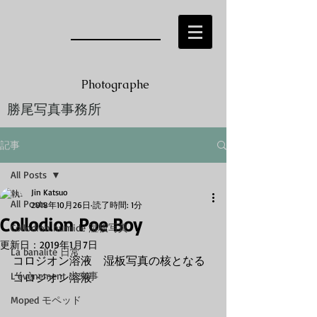
Photographe
勝尾写真事務所
Jin KATSUO
記事
All Posts
Jin Katsuo
All Posts
2018年10月26日
読了時間: 1分
Collodion Poe Boy
Collodion humide 湿板写真
更新日：
2019年1月7日
La banalité 日常
コロジオン溶液　湿板写真の核となる
L’évènement 出来事
コロジオン溶液 
Moped モペッド