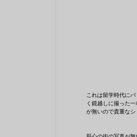
これは留学時代にパ
く鏡越しに撮った一
が無いので貴重なシ
肝心の街の写真が無