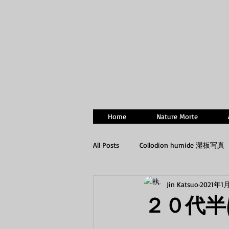
Home
Nature Morte
All Posts
Collodion humide 湿板写真
Jin Katsuo
2021年1
２０代半