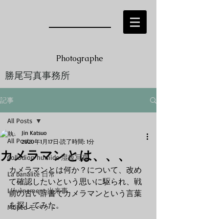
Photographe
勝尾写真事務所
Jin KATSUO
記事
All Posts
Jin Katsuo
All Posts
2020年1月17日
読了時間: 1分
カメラマンとは、、、
Collodion humide 湿板写真
カメラマンとは何か？について、改め
La banalité 日常
て確認したいという思いに駆られ、戦
L’évènement 出来事
前の古い辞書でカメラマンという言葉
を探してみた。
Moped モペッド