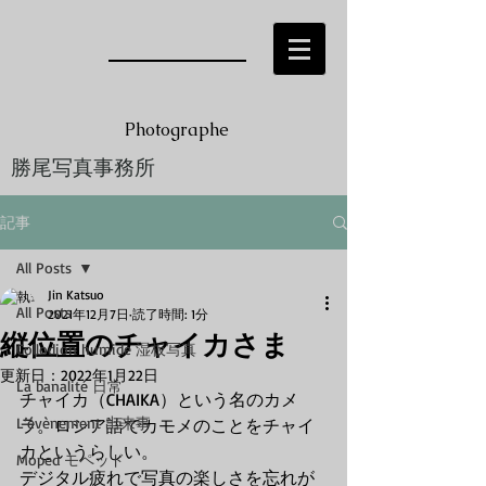
Photographe
勝尾写真事務所
Jin KATSUO
記事
All Posts
Jin Katsuo
All Posts
2021年12月7日
読了時間: 1分
縦位置のチャイカさま
Collodion humide 湿板写真
更新日：
2022年1月22日
La banalité 日常
チャイカ（CHAIKA）という名のカメ
L’évènement 出来事
ラ。ロシア語でカモメのことをチャイ
カというらしい。
Moped モペッド
デジタル疲れで写真の楽しさを忘れが