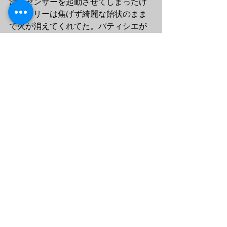
消火センサーを起動させてしまったけ
ど、ベリーは焦げず綺麗な飴状のまま
で火が消えてくれてた。パティシエが
銅のパンやボウルを使うのも納得。
ベリー
ジャム
収穫
La banalité 日常
最新記事
すべて表示