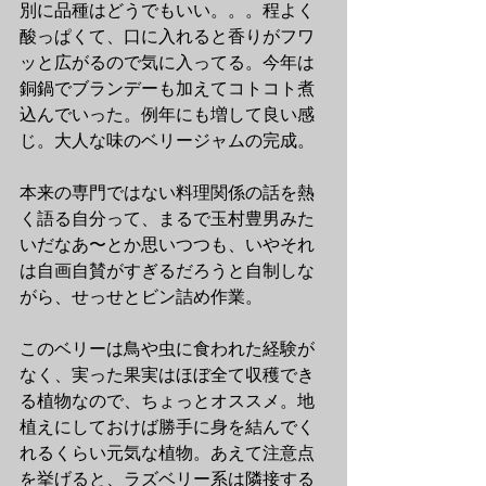
別に品種はどうでもいい。。。程よく
酸っぱくて、口に入れると香りがフワ
ッと広がるので気に入ってる。今年は
銅鍋でブランデーも加えてコトコト煮
込んでいった。例年にも増して良い感
じ。大人な味のベリージャムの完成。
本来の専門ではない料理関係の話を熱
く語る自分って、まるで玉村豊男みた
いだなあ〜とか思いつつも、いやそれ
は自画自賛がすぎるだろうと自制しな
がら、せっせとビン詰め作業。
このベリーは鳥や虫に食われた経験が
なく、実った果実はほぼ全て収穫でき
る植物なので、ちょっとオススメ。地
植えにしておけば勝手に身を結んでく
れるくらい元気な植物。あえて注意点
を挙げると、ラズベリー系は隣接する