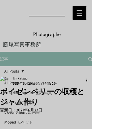
Photographe
勝尾写真事務所
Jin KATSUO
記事
All Posts
Jin Katsuo
All Posts
2021年6月20日
読了時間: 2分
ボイゼンベリーの収穫と
Collodion humide 湿板写真
ジャム作り
La banalité 日常
更新日：
2021年6月23日
L’évènement 出来事
Moped モペッド