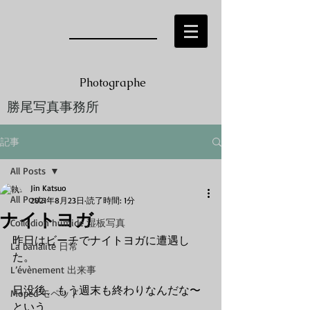
Photographe
勝尾写真事務所
Jin KATSUO
記事
All Posts
Jin Katsuo
All Posts
2021年8月23日
読了時間: 1分
ナイトヨガ
Collodion humide 湿板写真
昨日はビーチでナイトヨガに遭遇し
La banalité 日常
た。
L’évènement 出来事
日没後、もう週末も終わりなんだな〜
Moped モペッド
という